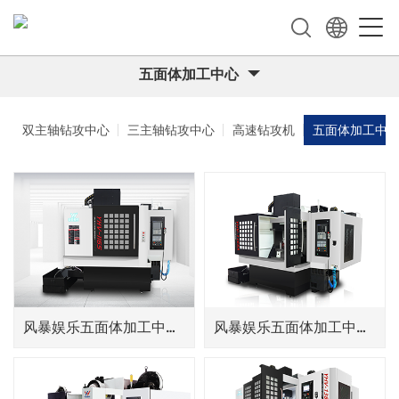
五面体加工中心
双主轴钻攻中心
三主轴钻攻中心
高速钻攻机
五面体加工中
风暴娱乐五面体加工中心YHV-1165
风暴娱乐五面体加工中心YHV-1165A