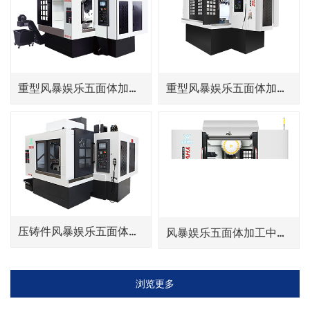
重型风暴娱乐五面体加工中心YHV-1370A
重型风暴娱乐五面体加工中心YHV-1380Z
压铸件风暴娱乐五面体加工中心YHV-1365
风暴娱乐五面体加工中心 YHV-1170B
浏览更多