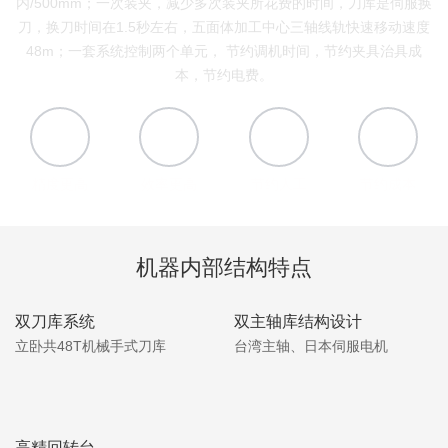
内/500mm；一次装夹，减少多次装夹所花费的时间，刀库是伺服换
刀，换刀时间在1.5秒左右，五面体加工中心三轴线轨快速移动速度
48m；一套系统控制两个单元， 节约调机时间，节约夹具治具成
本，节约电费。
精度更高
效率更高
节约人工
节约成本
机器内部结构特点
双刀库系统
双主轴库结构设计
立卧共48T机械手式刀库
台湾主轴、日本伺服电机
高精回转台