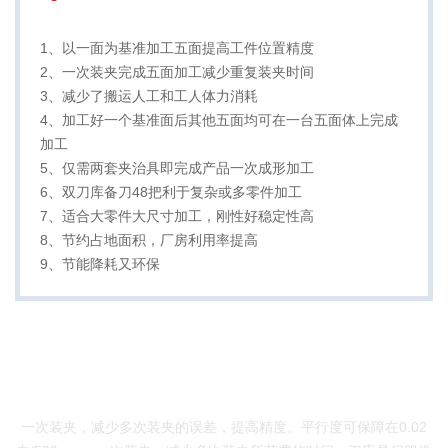
1、以一面为基准加工五面提高工件位置精度
2、一次装夹完成五面加工减少重复装夹时间
3、减少了搬运人工和工人体力消耗
4、加工好一个基准面后其他五面均可在一台五面体上完成
加工
5、仅需两套夹治具即完成产品一次成形加工
6、双刀库备刀48把利于复杂或多零件加工
7、适合大零件大尺寸加工，刚性好稳定性高
8、节约占地面积，厂房利用率提高
9、节能降耗又环保
产品优势
一次装夹，减少多次装夹的误差，提高精度。平行度可保障在0.02