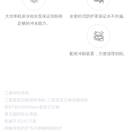
大功率机床冷却水泵保证切削有
全密封式防护罩保证水不外漏。
足够的冲水能力。
配有冲刷装置，方便清理切削。
标准配件
三菱M80系统
三菱原装四轴进给电机·三菱原装主轴伺服电机
双BT40/12000rpm直联式主轴
第五轴回转台系统
机械手式24T刀库
四轴导轨防护为不锈钢伸缩防护