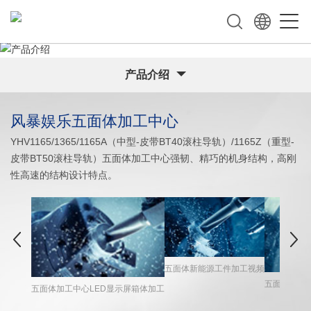
产品介绍
风暴娱乐五面体加工中心
YHV1165
/
1365
/
1165A（中型-皮带
BT40
滚柱导轨
）
/1165Z（重型-
皮带
BT50滚柱导轨）五面体加工中心强韧、精巧的机身结构，高刚
性高速的结构设计特点。
五面体新能源工件加工视频
五面体加工
五面体加工中心LED显示屏箱体加工