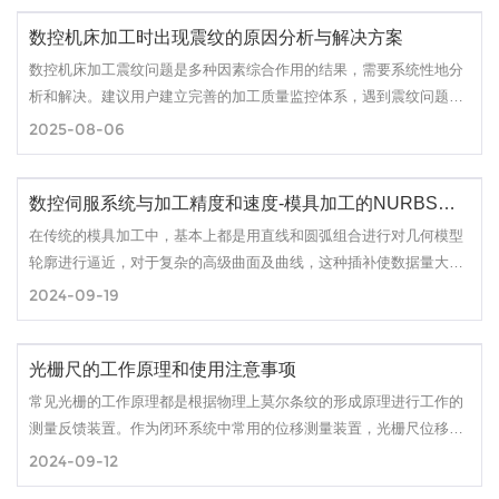
期稳定的加工性能。
数控机床加工时出现震纹的原因分析与解决方案
数控机床加工震纹问题是多种因素综合作用的结果，需要系统性地分
析和解决。建议用户建立完善的加工质量监控体系，遇到震纹问题时
按照科学方法逐步排查。对于复杂的振动问题，风暴娱乐的专业技术
2025-08-06
团队随时准备为您提供支持，共同提升加工质量和生产效率。
数控伺服系统与加工精度和速度-模具加工的NURBS功能
在传统的模具加工中，基本上都是用直线和圆弧组合进行对几何模型
轮廓进行逼近，对于复杂的高级曲面及曲线，这种插补使数据量大大
增加，增加了数据传输的时间，而且加工精度和表面质量都往往很难
2024-09-19
满足要求，对高速加工更会产生不良效果。
光栅尺的工作原理和使用注意事项
常见光栅的工作原理都是根据物理上莫尔条纹的形成原理进行工作的
测量反馈装置。作为闭环系统中常用的位移测量装置，光栅尺位移传
感器经常应用于数控机床、加工中心以及测量仪器等方面，可用作直
2024-09-12
线位移或者角位移的检测。其测量输出的信号为数字脉冲，具有检测