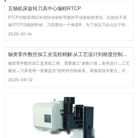
五轴机床旋转刀具中心编程RTCP
RTCP功能是用以补偿转动坐标导致的平动坐标的变化。比如在不具
备RTCP功能的时候，刀具摆动一个角度B，为了保证刀尖点位于给定
的角度，摆刀中心的XYZ值需要进行补偿，这样得到的XYZ和刀尖点
2026-01-14
的实际位置是不一样的;如果具备RTCP功能的话，这个补偿由系统自
动完成，在后置过程中不需要处理，G文件中的XYZ就是实际刀尖点
轴类零件数控加工全流程精解:从工艺设计到精度控制实战指南
的位置。
轴类零件数控加工是系统工程，需要建立"参数计算→装夹设计→工艺
规划→刀具管理一质量监控"的闭环控制体系。掌握其技术要点，可将
加工效率提升30%以上，废品率控制在0.5%以内。
2025-09-12