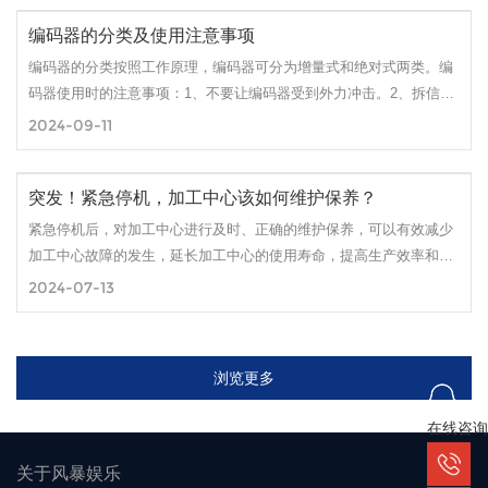
范围大、检测精度高、响应速度快的特点。
编码器的分类及使用注意事项
编码器的分类按照工作原理，编码器可分为增量式和绝对式两类。编
码器使用时的注意事项：1、不要让编码器受到外力冲击。2、拆信号
线应断电后再进行。3、在布置走线时不要将编码器的线和强电电缆
2024-09-11
放到一起。4、编码器的线一定要采取屏蔽保护措施，防止外部电磁
干扰。
突发！紧急停机，加工中心该如何维护保养？
紧急停机后，对加工中心进行及时、正确的维护保养，可以有效减少
加工中心故障的发生，延长加工中心的使用寿命，提高生产效率和产
品质量。因此，操作人员和维修人员应高度重视加工中心的维护保养
2024-07-13
工作，严格按照操作规程和维护手册进行操作和维护，确保加工中心
始终处于良好的工作状态。
浏览更多
在线咨询
关于风暴娱乐