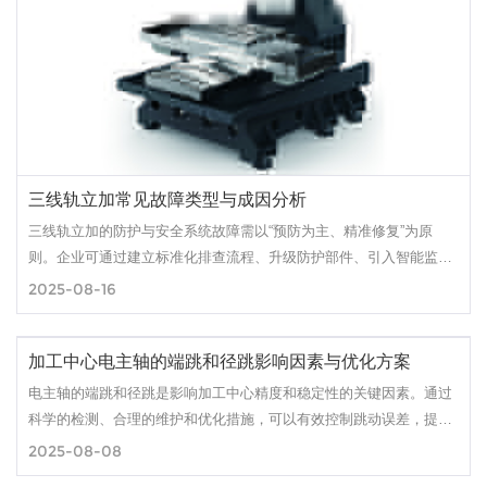
三线轨立加常见故障类型与成因分析
三线轨立加的防护与安全系统故障需以“预防为主、精准修复”为原
则。企业可通过建立标准化排查流程、升级防护部件、引入智能监测
技术，构建设备全生命周期管理体系，最终实现降本增效与安全生产
2025-08-16
双赢。
加工中心电主轴的端跳和径跳影响因素与优化方案
电主轴的端跳和径跳是影响加工中心精度和稳定性的关键因素。通过
科学的检测、合理的维护和优化措施，可以有效控制跳动误差，提高
加工质量并延长主轴寿命。对于高精度加工需求的企业，建议定期进
2025-08-08
行主轴精度检测，并选择高品质的电主轴和配套刀具系统，以确保长