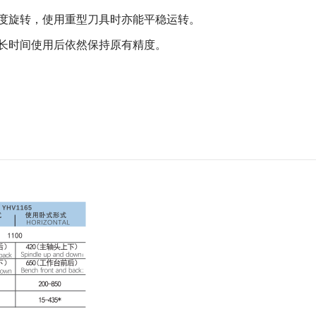
度旋转，使用重型刀具时亦能平稳运转。
长时间使用后依然保持原有精度。