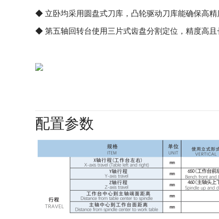
◆
立卧均采用圆盘式刀库，凸轮驱动刀库能确保高精
◆
第五轴回转台使用三片式齿盘分割定位，精度高且
配置参数