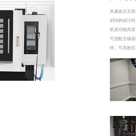
风暴娱乐五面
的结构设计特
机床功能高度
可选配主轴直
统，可高效完