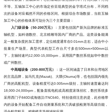
不等。五轴加工中心的市场定价呈现典型的金字塔式分布，不同档
次的设备对应截然不同的价格区间。根据综合市场数据，当前五轴
加工中心的价格体系可划分为三个主要层级：
入门级设备（50-200万元）
：主要包括国产新兴品牌的标准五
轴机型，如科德数控、北京精雕等国内厂商的产品。这类设备能满
足一般复杂度的加工需求，定位精度通常在0.01mm左右，适合中小
批量生产场景。典型代表机型工作台尺寸多在500mm×500mm以
下，主轴转速约12,000-15,000rpm，采用国产数控系统如华中数控
或广州数控。
中高端设备（200-800万元）
：这一区间涵盖了日本和台湾地区
的主流品牌，如马扎克(Mazak)、大隈(Okuma)等，也包括国内领先
厂商的高配机型。设备精度可达0.005mm级别，主轴转速普遍达到
18,000-24,000rpm，配备直线电机或高精度滚珠丝杠，数控系统多
采用西门子840D或海德汉iTNC640。特别值得注意的是，此价格带
内的设备开始配备工件自动测量系统和刀具破损检测等高级功能，
适合航空航天、精密模具等领域的应用。