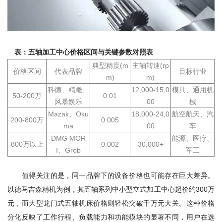
表：五轴加工中心价格区间与关键参数对照表
典型精度(m
主轴转速(rp
价格区间
代表品牌
目标行业
m)
m)
科德、精雕、
12,000-15,0
模具、通用机
50-200万
0.01
风暴娱乐
00
械
Mazak、Oku
18,000-24,0
航空航天、汽
200-800万
0.005
ma
00
车
DMG MOR
能源、医疗、
800万以上
0.002
30,000+
I、Grob
军工
值得关注的是，同一品牌下的设备价格也可能存在巨大差异。
以德马吉森精机为例，其五轴系列中小型立式加工中心起价约300万
元，而大型龙门式五轴机床价格则轻松突破千万元大关。这种价格
分化反映了工作行程、负载能力和功能模块的显著不同，用户在选