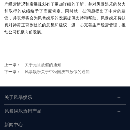
产经营情况和发展规划有了更加详细的了解，并对风暴娱乐的努力
和取得的成绩给予了高度肯定。同时就一些问题提出了中肯的建
议，并表示将会为风暴娱乐的发展提供支持和帮助。风暴娱乐将认
真对待黄正育副处长的意见和建议，进一步完善生产经营管理，推
动公司积极向前发展。
上一条：
关于元旦放假的通知
下一条：
风暴娱乐关于中秋国庆节放假的通知
关于风暴娱乐
风暴娱乐热销产品
新闻中心