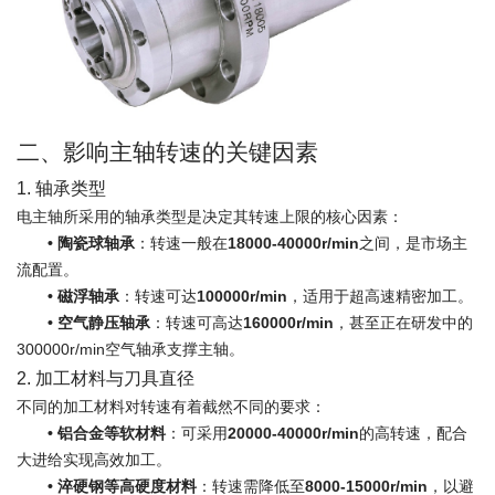
二、影响主轴转速的关键因素
1. 轴承类型
电主轴所采用的轴承类型是决定其转速上限的核心因素：
•
陶瓷球轴承
：转速一般在
18000-40000r/min
之间，是市场主
流配置。
•
磁浮轴承
：转速可达
100000r/min
，适用于超高速精密加工。
•
空气静压轴承
：转速可高达
160000r/min
，甚至正在研发中的
300000r/min空气轴承支撑主轴。
2. 加工材料与刀具直径
不同的加工材料对转速有着截然不同的要求：
•
铝合金等软材料
：可采用
20000-40000r/min
的高转速，配合
大进给实现高效加工。
•
淬硬钢等高硬度材料
：转速需降低至
8000-15000r/min
，以避