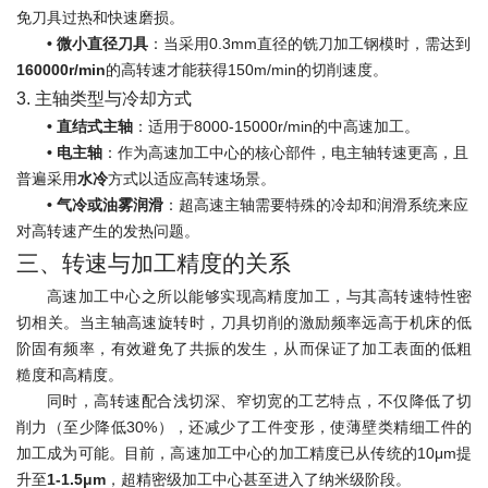
免刀具过热和快速磨损。
•
微小直径刀具
：当采用0.3mm直径的铣刀加工钢模时，需达到
160000r/min
的高转速才能获得150m/min的切削速度。
3. 主轴类型与冷却方式
•
直结式主轴
：适用于8000-15000r/min的中高速加工。
•
电主轴
：作为高速加工中心的核心部件，电主轴转速更高，且
普遍采用
水冷
方式以适应高转速场景。
•
气冷或油雾润滑
：超高速主轴需要特殊的冷却和润滑系统来应
对高转速产生的发热问题。
三、转速与加工精度的关系
高速加工中心之所以能够实现高精度加工，与其高转速特性密
切相关。当主轴高速旋转时，刀具切削的激励频率远高于机床的低
阶固有频率，有效避免了共振的发生，从而保证了加工表面的低粗
糙度和高精度。
同时，高转速配合浅切深、窄切宽的工艺特点，不仅降低了切
削力（至少降低30%），还减少了工件变形，使薄壁类精细工件的
加工成为可能。目前，高速加工中心的加工精度已从传统的10μm提
升至
1-1.5μm
，超精密级加工中心甚至进入了纳米级阶段。