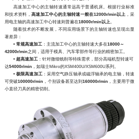
高速加工中心的主轴转速通常远高于普通机床。根据行业标准
和技术资料，
高速加工中心的主轴转速一般在12000r/min以上
，采
用电主轴的高速加工中心转速则普遍在
18000r/min以上
。
随着技术的不断发展，不同应用场景下的主轴转速也呈现出显
著差异：
• 常规高速加工
：主流加工中心的主轴转速大多在
18000～
42000r/min
之间，适用于模具、汽车零部件等行业的精密加工。
•
超高速加工
：针对微细铣削等特殊需求，部分高端机型转速可
达
54000r/min
，如瑞士Mikro的XSM400U/XSM600U系列。
•
极限高速加工
：采用空气静压轴承或磁浮轴承的电主轴，转速
可突破
100000r/min
，个别设备甚至达到
160000r/min
，主要用于微
小直径刀具的精密切削。