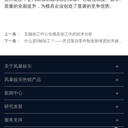
缩短至28天，产品合格率从85%提升至98%，年综合效益提
升超过200万元。
五轴联动加工中心在模具制造领域的广泛应用，不仅体现了
技术进步，更代表着制造理念的革新。它通过精度、效率、
质量的全面提升，为模具企业创造了显著的竞争优势。
上一条：
五轴加工中心在模具加工中的技术分析
下一条：
什么是5轴加工？——开启复杂零件制造新维度的关键技术
关于风暴娱乐
风暴娱乐热销产品
新闻中心