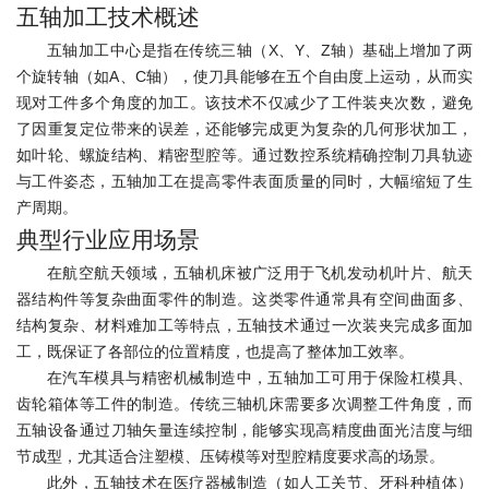
五轴加工技术概述
五轴加工中心是指在传统三轴（X、Y、Z轴）基础上增加了两
个旋转轴（如A、C轴），使刀具能够在五个自由度上运动，从而实
现对工件多个角度的加工。该技术不仅减少了工件装夹次数，避免
了因重复定位带来的误差，还能够完成更为复杂的几何形状加工，
如叶轮、螺旋结构、精密型腔等。通过数控系统精确控制刀具轨迹
与工件姿态，五轴加工在提高零件表面质量的同时，大幅缩短了生
产周期。
典型行业应用场景
在航空航天领域，五轴机床被广泛用于飞机发动机叶片、航天
器结构件等复杂曲面零件的制造。这类零件通常具有空间曲面多、
结构复杂、材料难加工等特点，五轴技术通过一次装夹完成多面加
工，既保证了各部位的位置精度，也提高了整体加工效率。
在汽车模具与精密机械制造中，五轴加工可用于保险杠模具、
齿轮箱体等工件的制造。传统三轴机床需要多次调整工件角度，而
五轴设备通过刀轴矢量连续控制，能够实现高精度曲面光洁度与细
节成型，尤其适合注塑模、压铸模等对型腔精度要求高的场景。
此外，五轴技术在医疗器械制造（如人工关节、牙科种植体）