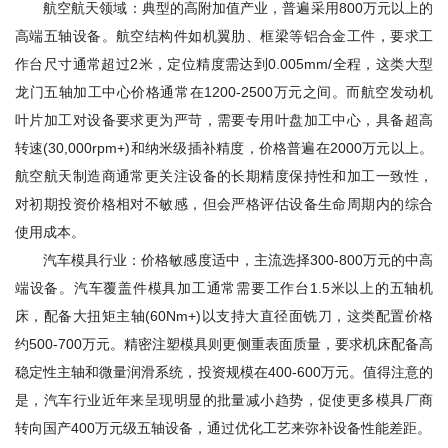
航空航天领域：典型的高附加值产业，普遍采用800万元以上的
高端五轴设备。航空结构件如机翼肋、框梁等铝合金工件，要求工
作台尺寸通常超过2米，定位精度需达到0.005mm/全程，这类大型
龙门五轴加工中心价格通常在1200-2500万元之间。而航空发动机
叶片加工对设备要求更为严苛，需要专用叶盘加工中心，具备超高
转速(30,000rpm+)和纳米级插补精度，价格普遍在2000万元以上。
航空航天制造商通常更关注设备的长期精度保持性和加工一致性，
对初期投资价格相对不敏感，但会严格评估设备生命周期内的综合
使用成本。
汽车模具行业：价格敏感度适中，主流选择300-800万元的中高
端设备。汽车覆盖件模具加工通常需要工作台1.5米以上的五轴机
床，配备大扭矩主轴(60Nm+)以支持大直径面铣刀，这类配置价格
约500-700万元。精密注塑模具则更侧重表面质量，要求机床配备高
稳定性主轴和微量润滑系统，投资规模在400-600万元。值得注意的
是，汽车行业近年来呈现明显的批量减小趋势，促使更多模具厂商
转向国产400万元级五轴设备，通过优化工艺来弥补设备性能差距。