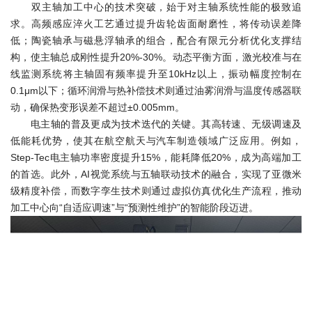
双主轴加工中心的技术突破，始于对主轴系统性能的极致追
求。高频感应淬火工艺通过提升齿轮齿面耐磨性，将传动误差降
低；陶瓷轴承与磁悬浮轴承的组合，配合有限元分析优化支撑结
构，使主轴总成刚性提升20%-30%。动态平衡方面，激光校准与在
线监测系统将主轴固有频率提升至10kHz以上，振动幅度控制在
0.1μm以下；循环润滑与热补偿技术则通过油雾润滑与温度传感器联
动，确保热变形误差不超过±0.005mm。
电主轴的普及更成为技术迭代的关键。其高转速、无级调速及
低能耗优势，使其在航空航天与汽车制造领域广泛应用。例如，
Step-Tec电主轴功率密度提升15%，能耗降低20%，成为高端加工
的首选。此外，AI视觉系统与五轴联动技术的融合，实现了亚微米
级精度补偿，而数字孪生技术则通过虚拟仿真优化生产流程，推动
加工中心向“自适应调速”与“预测性维护”的智能阶段迈进。