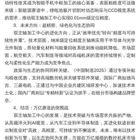
动特性使其成为智能手机中框加工的核心装备，表面粗糙度可达微
米级；新能源赛道中，锂电池极片切割对动态响应与CCD视觉系统
的需求，推动双主轴加工中心实现0.01mm级定位精度。
3、未来方向：超精密、绿色化与生态协同
双主轴加工中心的进化方向，正从“效率优先”转向“精度与可持
续性并重”。技术层面，纳米级定位精度主轴将应用于半导体与光学
元件制造，而轻量化材料与能量回收系统则推动能耗降低。市场层
面，航空航天、汽车制造等领域对高端机床的需求持续增长，定制
化与柔性化生产能力成为竞争焦点。
政策与生态的协同同样关键。《中国制造2025》通过专项补贴
与税收优惠，支持高端数控机床关键零部件突破。国际厂商如德马
吉、三菱电机，正通过与中国企业共建区域研发中心，加速技术本
土化；国内厂商则以“专精特新”认证为抓手，在细分市场构建品牌壁
垒。
4、结语：万亿赛道的突围战
双主轴加工中心的发展，是技术突破与市场需求共振的产物。
从高频淬火到AI视觉，从汽车工业到半导体制造，其进化轨迹折射
出制造业对“高效、高精度、可持续”的不懈追求。未来，唯有以技术
创新为引擎，以生态协同为支撑，方能在万亿规模的数控机床市场