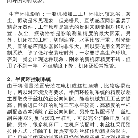
闭环的奇特现象。
生产环境影响：一般机械加工工厂环境比较恶劣，灰
尘、振动是常见现象，但光栅尺、直线感应同步器属于
精密元器件，工作原理是靠光的反射来测量相对移动位
置，灰尘、振动恰恰是影响测量精度的最大因素。另
外，机床在加工时，切削油雾、水雾比较严重，对光栅
尺、直线感应同步器影响非常大。所以要使用全闭环控
制系统，除了做好安装密封外，一定要提高生产环境。
否则，就会出现这种现象，刚来的新机床精度不错，但
用了不到一年，不但精度下降，机床还经常报警。
2、半闭环控制系统
由于将测量装置安装在电机或丝杠顶端，比较容易密
封，所以对环境没有要求。半闭环控制系统的精度误差
主要取决于丝杠的正反向间隙。随着机械加工工艺的提
高，目前进口丝杠的制造工艺水平较高，高精度的丝杠
副配合基本消除了正反向间隙。另外在装配环节，丝杠
副采用双列反向滚珠丝杠副，可以完全消除正反向间
隙。另外，很多机床厂，在机床装配时，将丝杠采用预
拉伸方式，消除了机床热变形对丝杠传动精度的影响。
所以目前半闭环控制系统已经能够保证机床达到很高的