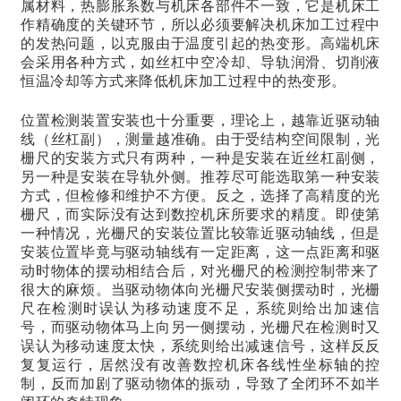
属材料，热膨胀系数与机床各部件不一致，它是机床工
作精确度的关键环节，所以必须要解决机床加工过程中
的发热问题，以克服由于温度引起的热变形。高端机床
会采用各种方式，如丝杠中空冷却、导轨润滑、切削液
恒温冷却等方式来降低机床加工过程中的热变形。
位置检测装置安装也十分重要，理论上，越靠近驱动轴
线（丝杠副），测量越准确。由于受结构空间限制，光
栅尺的安装方式只有两种，一种是安装在近丝杠副侧，
另一种是安装在导轨外侧。推荐尽可能选取第一种安装
方式，但检修和维护不方便。反之，选择了高精度的光
栅尺，而实际没有达到数控机床所要求的精度。即使第
一种情况，光栅尺的安装位置比较靠近驱动轴线，但是
安装位置毕竟与驱动轴线有一定距离，这一点距离和驱
动时物体的摆动相结合后，对光栅尺的检测控制带来了
很大的麻烦。当驱动物体向光栅尺安装侧摆动时，光栅
尺在检测时误认为移动速度不足，系统则给出加速信
号，而驱动物体马上向另一侧摆动，光栅尺在检测时又
误认为移动速度太快，系统则给出减速信号，这样反反
复复运行，居然没有改善数控机床各线性坐标轴的控
制，反而加剧了驱动物体的振动，导致了全闭环不如半