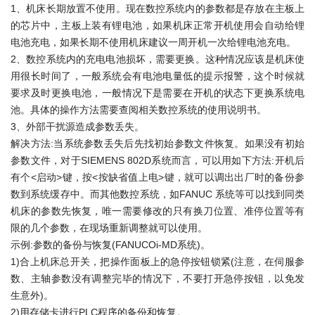
1、机床长期放置不使用。现在数控系统内的参数都是存放在主板上
的芯片中，主板上装有锂电池，如果机床正常开机使用会自动给锂
电池充电，如果长期不使用机床建议一周开机一次给锂电池充电。
2、数控系统内的充电电池损坏，需要更换。这种情况应该是机床使
用很长时间了，一般系统会有电池电量低的提示报警，这个时候就
要求及时更换电池，一般情况下是需要在开机的状态下更换系统电
池。具体的操作方法需要查阅相关数控系统的使用说明书。
3、外部干扰源造成参数丢失。
解决方法:当系统参数丢失后先找初始参数文件恢复。如果没有初始
参数文件，对于SIEMENS 802D系统而言，可以用如下方法:开机后
有个<启动>键，按<按缺省值上电>键，就可以调出出厂时的备份参
数到系统缓存中。而其他数控系统，如FANUC 系统等可以找到同类
机床的参数先恢复，唯一需要修改的只有换刀位置、准停位置等有
限的几个参数，在现场重新调整就可以使用。
示例:参数的备份与恢复(FANUCOi-MD系统)。
1)合上机床总开关，把操作面板上的急停按钮锁紧(注意，在伺服参
数、主轴参数没有调整完毕的情况下，不要打开急停按钮，以免发
生意外)。
2)用存储卡进行PLC程序的备份和恢复。