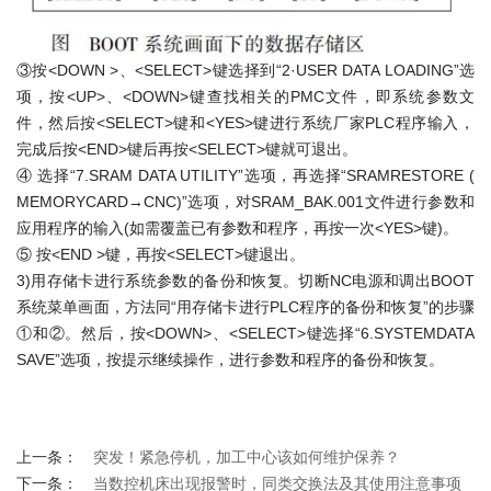
③按<DOWN >、<SELECT>键选择到“2·USER DATA LOADING”选
项，按<UP>、<DOWN>键查找相关的PMC文件，即系统参数文
件，然后按<SELECT>键和<YES>键进行系统厂家PLC程序输入，
完成后按<END>键后再按<SELECT>键就可退出。
④ 选择“7.SRAM DATA UTILITY”选项，再选择“SRAMRESTORE (
MEMORYCARD→CNC)”选项，对SRAM_BAK.001文件进行参数和
应用程序的输入(如需覆盖已有参数和程序，再按一次<YES>键)。
⑤ 按<END >键，再按<SELECT>键退出。
3)用存储卡进行系统参数的备份和恢复。切断NC电源和调出BOOT
系统菜单画面，方法同“用存储卡进行PLC程序的备份和恢复”的步骤
①和②。然后，按<DOWN>、<SELECT>键选择“6.SYSTEMDATA
SAVE”选项，按提示继续操作，进行参数和程序的备份和恢复。
上一条：
突发！紧急停机，加工中心该如何维护保养？
下一条：
当数控机床出现报警时，同类交换法及其使用注意事项