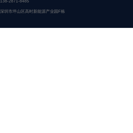
138-2871-8485
深圳市坪山区高时新能源产业园F栋